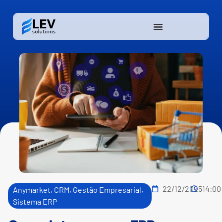
22/12/2025
14:00
Anymarket
,
CRM
,
Gestão Empresarial
,
Sistema ERP