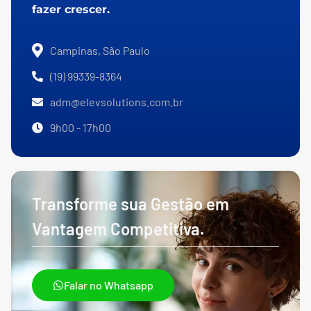
fazer crescer.
Campinas, São Paulo
(19) 99339-8364
adm@elevsolutions.com.br
9h00 - 17h00
Transforme sua Gestão em
Vantagem Competitiva.
Falar no Whatsapp